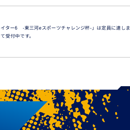
イター6 -東三河eスポーツチャレンジ杯-」は定員に達し
して受付中です。
、eスポーツお仕事体験（ぷよぷよeスポーツ）のエントリ