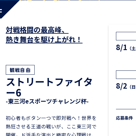
チャレンジ2026の公式サイトをオープンしました。公式X
す。
対戦格闘の最高峰、
熱き舞台を駆け上がれ！
8/1
（土
観戦自由
ストリートファイタ
8/2
（日
ー6
-東三河eスポーツチャレンジ杯-
初心者もボタン一つで即対戦へ！世界を
応募条件
熱狂させる王道の戦いが、ここ東三河で
開催。ド派手な演出と緻密な心理戦は、