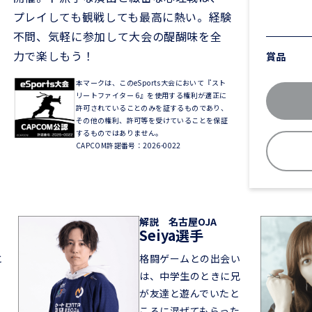
プレイしても観戦しても最高に熱い。経験
不問、気軽に参加して大会の醍醐味を全
力で楽しもう！
賞品
本マークは、このeSports大会において『スト
リートファイター 6』を使用する権利が適正に
許可されていることのみを証するものであり、
その他の権利、許可等を受けていることを保証
するものではありません。
CAPCOM許諾番号：2026-0022
解説 名古屋OJA
Seiya選手
と
格闘ゲームとの出会い
は、中学生のときに兄
が友達と遊んでいたと
ころに混ぜてもらった