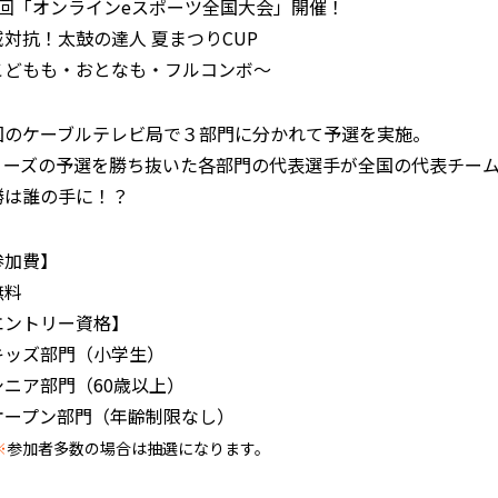
4回「オンラインeスポーツ全国大会」開催！
域対抗！太鼓の達人 夏まつりCUP
こどもも・おとなも・フルコンボ～
国のケーブルテレビ局で３部門に分かれて予選を実施。
ィーズの予選を勝ち抜いた各部門の代表選手が全国の代表チー
勝は誰の手に！？
参加費】
料
エントリー資格】
ッズ部門（小学生）
ニア部門（60歳以上）
ープン部門（年齢制限なし）
※
参加者多数の場合は抽選になります。