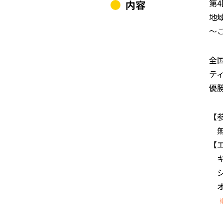
第
内容
地
～
全
テ
優
【
無
【
キ
シ
オ