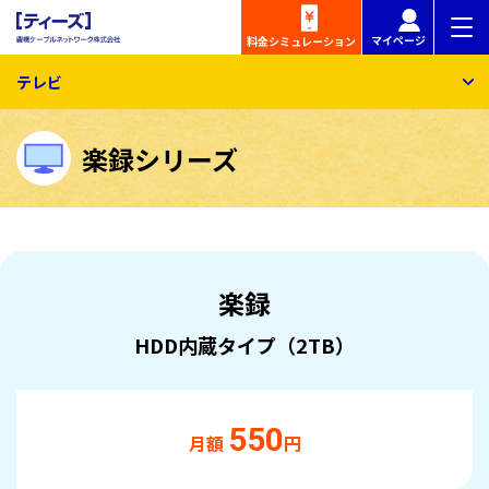
マイページ
料金
シミュレーション
テレビ
楽録シリーズ
楽録
HDD内蔵タイプ（2TB）
550
月額
円